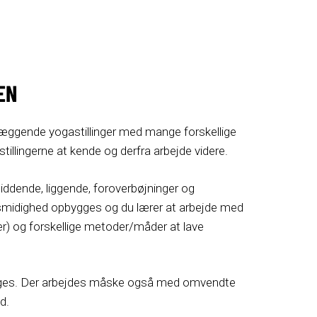
EN
æggende yogastillinger med mange forskellige
illingerne at kende og derfra arbejde videre.
iddende, liggende, foroverbøjninger og
smidighed opbygges og du lærer at arbejde med
ier) og forskellige metoder/måder at lave
ges. Der arbejdes måske også med omvendte
d.