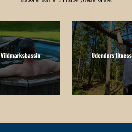
stationer, som er til fri afbenyttelse for alle.
Vildmarksbassin
Udendørs fitness