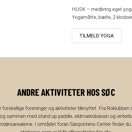
HUSK – medbring eget yoga
Yogamåtte, bælte, 2 klodser,
TILMELD YOGA
ANDRE AKTIVITETER HOS SØC
orskellige foreninger og aktiviteter tilknyttet. Fra Roklubben som
 og sammen med stand up paddle, vildmarksbassin og vinterba
endørsarealerne. I området foran Søsportens Center finder du