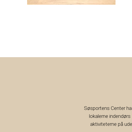
Søsportens Center har f
lokalerne indendørs
aktiviteterne på ud